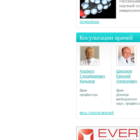
Рассказыва
научный со
иммунологи
подробнее
Косультации врачей
Альберт
Широков
Серафимович
Евгений
Кадыков
Алексеевич
Врач
Врач
профессор
Доктор
медицинских
наук, професс
весь список врачей