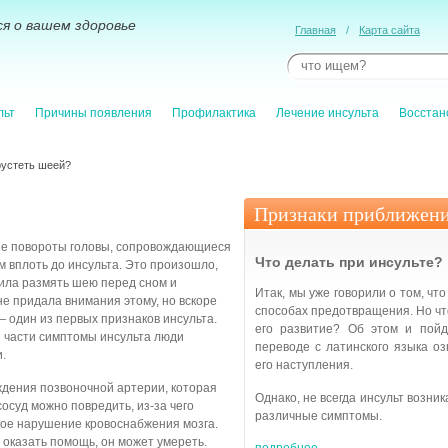
я о вашем здоровье
Главная
/
Карта сайта
льт
Причины появления
Профилактика
Лечение инсульта
Восстан
рустеть шеей?
Признаки приближени
кие повороты головы, сопровождающиеся
Что делать при инсульте?
м вплоть до инсульта. Это произошло,
ила размять шею перед сном и
Итак, мы уже говорили о том, что
не придала внимания этому, но вскоре
способах предотвращения. Но что
— один из первых признаков инсульта.
его развитие? Об этом и пойд
й части симптомы инсульта люди
переводе с латинского языка озн
.
его наступления.
ждения позвоночной артерии, которая
Однако, не всегда инсульт возни
сосуд можно повредить, из-за чего
различные симптомы.
рое нарушение кровоснабжения мозга.
 оказать помощь, он может умереть.