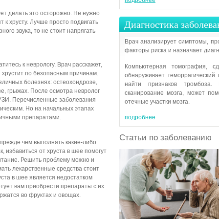
подробнее
ет делать это осторожно. Не нужно
Диагностика заболева
 к хрусту. Лучше просто подвигать
ного звука, то не стоит напрягать
Врач анализирует симптомы, пр
факторы риска и назначает диагн
атитесь к неврологу. Врач расскажет,
Компьютерная томография, с
 хрустит по безопасным причинам.
обнаруживает геморрагический
азличных болезнях: остеохондрозе,
найти признаков тромбоза. 
е, грыжах. После осмотра невролог
сканирование мозга, может по
и УЗИ. Перечисленные заболевания
отечные участки мозга.
гическим. Но на начальных этапах
личными препаратами.
подробнее
Статьи по заболеванию
 прежде чем выполнять какие-либо
к, избавиться от хруста в шее помогут
итание. Решить проблему можно и
мать лекарственные средства стоит
уста в шее является недостатком
етует вам приобрести препараты с их
ржатся во фруктах и овощах.