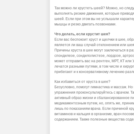
Так можно ли хрустеть шеей? Можно, но следу
выполнять резкие движения, которые приводят
шеей. Если при этом вы не услышали характер
мышцы и резко двигать позвонками.
Что делать, если хрустит шея?
Если вас беспокоит хруст и щелчки в шее, обр
является ли ваш случай отклонением или шея
Причины хруста в шее могут заключаться в р
спондилезе, сондилолистезе, лордозе, артроз
может отправить вас на рентген, МРТ, КТ ил
лечатся разными путями, в том числе и хирур
прибегают и к консервативному лечению раз
Как избавиться от хруста в шее?
Безусловно, помогут гимнастика и массаж. Но
упражнения проконсультируйтесь с врачом. Та
активный образ жизни и сбалансированное п
медикаментозным путем, но, опять же, прини
лишь по показаниям врача. Если причиной хр
витаминов и кальция в организме, врач посов
содержанием. Также полезные вещества соде