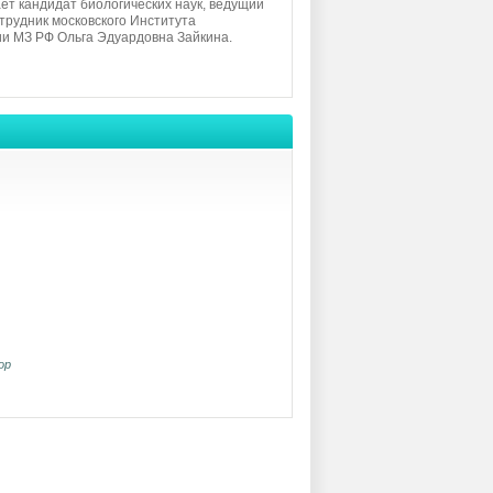
ет кандидат биологических наук, ведущий
трудник московского Института
и МЗ РФ Ольга Эдуардовна Зайкина.
ор