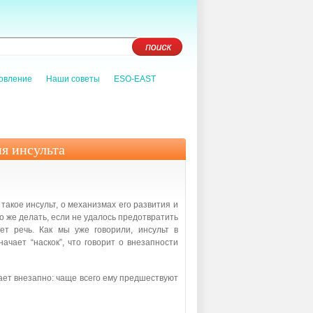
овление
Наши советы
ESO-EAST
я инсульта
 такое инсульт, о механизмах его развития и
 же делать, если не удалось предотвратить
ет речь. Как мы уже говорили, инсульт в
ачает “наскок”, что говорит о внезапности
кает внезапно: чаще всего ему предшествуют