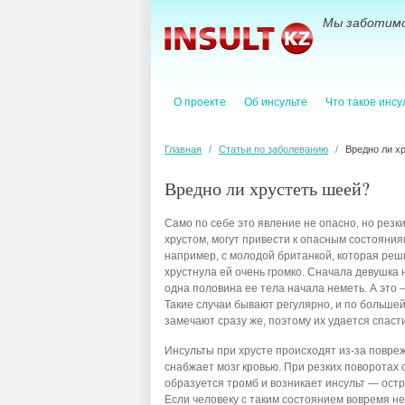
Мы заботимс
О проекте
Об инсульте
Что такое инсу
Главная
/
Статьи по заболеванию
/
Вредно ли х
Вредно ли хрустеть шеей?
Само по себе это явление не опасно, но рез
хрустом, могут привести к опасным состояния
например, с молодой британкой, которая реш
хрустнула ей очень громко. Сначала девушка 
одна половина ее тела начала неметь. А это 
Такие случаи бывают регулярно, и по больше
замечают сразу же, поэтому их удается спасти
Инсульты при хрусте происходят из-за повре
снабжает мозг кровью. При резких поворотах 
образуется тромб и возникает инсульт — ост
Если человеку с таким состоянием вовремя не