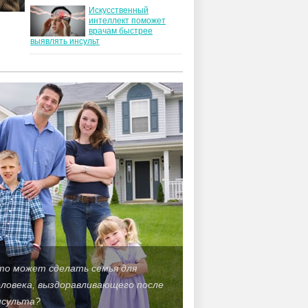
Искусственный
интеллект поможет
врачам быстрее
выявлять инсульт
то может сделать семья для
еловека, выздоравливающего после
нсульта?