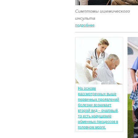
Симптомы ишемического
инсульта
подробнее
На основе
рассмотренных выше
первичных проявлений
болезни возникает
второй вид – очаговый,
то есть нарушение
Ч
обменных процессов в
головном мозге.
ч
и