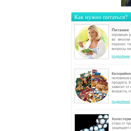
Как нужно питаться?
Питание
огромную р
во многом
перенес та
вопросы пи
подробнее
Калорийно
человеком 
продукта. 
зависит от
возраста, п
подробнее
Холестерин
отказ от п
защищает о